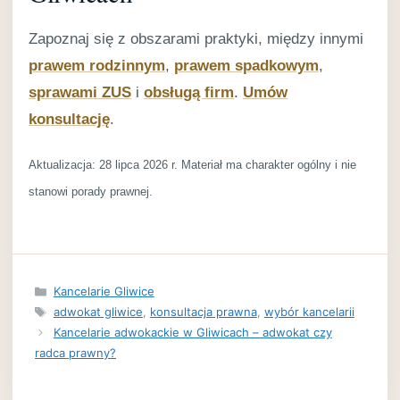
Zapoznaj się z obszarami praktyki, między innymi
prawem rodzinnym
,
prawem spadkowym
,
sprawami ZUS
i
obsługą firm
.
Umów
konsultację
.
Aktualizacja: 28 lipca 2026 r. Materiał ma charakter ogólny i nie
stanowi porady prawnej.
Kategorie
Kancelarie Gliwice
Tagi
adwokat gliwice
,
konsultacja prawna
,
wybór kancelarii
Kancelarie adwokackie w Gliwicach – adwokat czy
radca prawny?